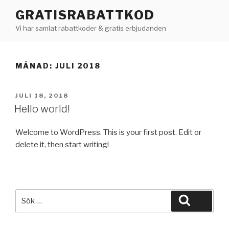
Hoppa
GRATISRABATTKOD
till
Vi har samlat rabattkoder & gratis erbjudanden
innehåll
MÅNAD:
JULI 2018
PUBLICERAT
JULI 18, 2018
Hello world!
Welcome to WordPress. This is your first post. Edit or
delete it, then start writing!
Sök
Sök
efter: