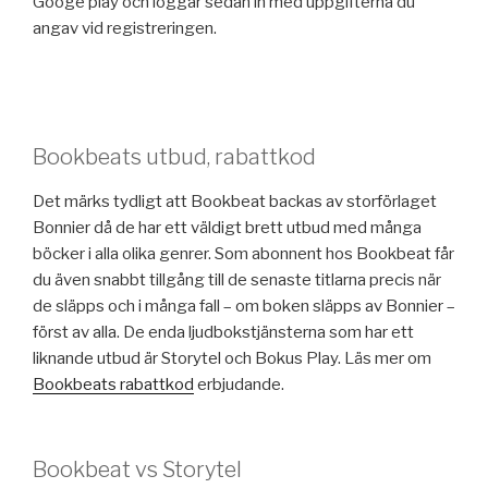
Googe play och loggar sedan in med uppgifterna du
angav vid registreringen.
Bookbeats utbud, rabattkod
Det märks tydligt att Bookbeat backas av storförlaget
Bonnier då de har ett väldigt brett utbud med många
böcker i alla olika genrer. Som abonnent hos Bookbeat får
du även snabbt tillgång till de senaste titlarna precis när
de släpps och i många fall – om boken släpps av Bonnier –
först av alla. De enda ljudbokstjänsterna som har ett
liknande utbud är Storytel och Bokus Play. Läs mer om
Bookbeats rabattkod
erbjudande.
Bookbeat vs Storytel