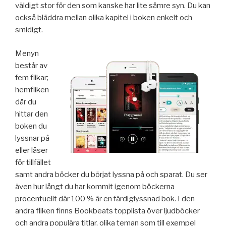
väldigt stor för den som kanske har lite sämre syn. Du kan
också bläddra mellan olika kapitel i boken enkelt och
smidigt.
Menyn
består av
fem flikar;
hemfliken
där du
hittar den
boken du
lyssnar på
eller läser
för tillfället
samt andra böcker du börjat lyssna på och sparat. Du ser
även hur långt du har kommit igenom böckerna
procentuellt där 100 % är en färdiglyssnad bok. I den
andra fliken finns Bookbeats topplista över ljudböcker
och andra populära titlar, olika teman som till exempel