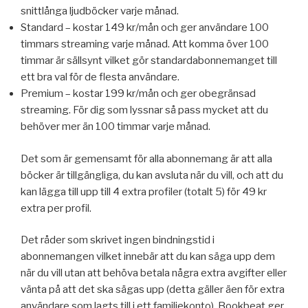
snittlånga ljudböcker varje månad.
Standard – kostar 149 kr/mån och ger användare 100
timmars streaming varje månad. Att komma över 100
timmar är sällsynt vilket gör standardabonnemanget till
ett bra val för de flesta användare.
Premium – kostar 199 kr/mån och ger obegränsad
streaming. För dig som lyssnar så pass mycket att du
behöver mer än 100 timmar varje månad.
Det som är gemensamt för alla abonnemang är att alla
böcker är tillgängliga, du kan avsluta när du vill, och att du
kan lägga till upp till 4 extra profiler (totalt 5) för 49 kr
extra per profil.
Det råder som skrivet ingen bindningstid i
abonnemangen vilket innebär att du kan säga upp dem
när du vill utan att behöva betala några extra avgifter eller
vänta på att det ska sägas upp (detta gäller äen för extra
användare som lagts till i ett familjekonto). Bookbeat ger