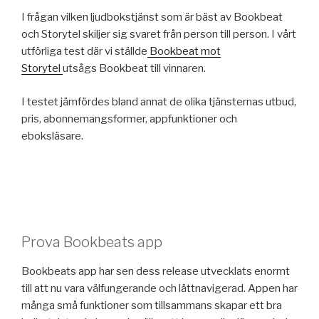
I frågan vilken ljudbokstjänst som är bäst av Bookbeat
och Storytel skiljer sig svaret från person till person. I vårt
utförliga test där vi ställde
Bookbeat mot
Storytel
utsågs Bookbeat till vinnaren.
I testet jämfördes bland annat de olika tjänsternas utbud,
pris, abonnemangsformer, appfunktioner och
eboksläsare.
Prova Bookbeats app
Bookbeats app har sen dess release utvecklats enormt
till att nu vara välfungerande och lättnavigerad. Appen har
många små funktioner som tillsammans skapar ett bra