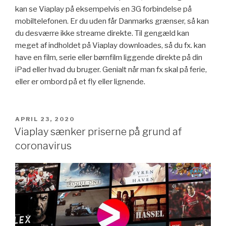
kan se Viaplay på eksempelvis en 3G forbindelse på
mobiltelefonen. Er du uden får Danmarks grænser, så kan
du desværre ikke streame direkte. Til gengæld kan
meget af indholdet på Viaplay downloades, så du fx. kan
have en film, serie eller børnfilm liggende direkte på din
iPad eller hvad du bruger. Genialt når man fx skal på ferie,
eller er ombord på et fly eller lignende.
PUBLICERAT
APRIL 23, 2020
Viaplay sænker priserne på grund af
coronavirus