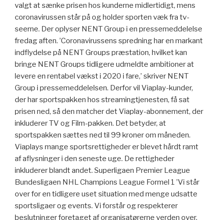
valgt at sænke prisen hos kunderne midlertidigt, mens
coronavirussen står på og holder sporten væk fra tv-
seerne. Der oplyser NENT Group i en pressemeddelelse
fredag aften. ’Coronavirussens spredning har en markant
indflydelse på NENT Groups præstation, hvilket kan
bringe NENT Groups tidligere udmeldte ambitioner at
levere en rentabel vækst i 2020 i fare,’ skriver NENT
Group i pressemeddelelsen. Derfor vil Viaplay-kunder,
der har sportspakken hos streamingtjenesten, få sat
prisen ned, så den matcher det Viaplay-abonnement, der
inkluderer TV og Film-pakken. Det betyder, at
sportspakken sættes ned til 99 kroner om måneden.
Viaplays mange sportsrettigheder er blevet hårdt ramt
af aflysninger i den seneste uge. De rettigheder
inkluderer blandt andet. Superligaen Premier League
Bundesligaen NHL Champions League Formel 1 ’Vi står
over for en tidligere uset situation med menge udsatte
sportsligaer og events. Vi forstår og respekterer
beslutninger foretaget af organisatørerne verden over,