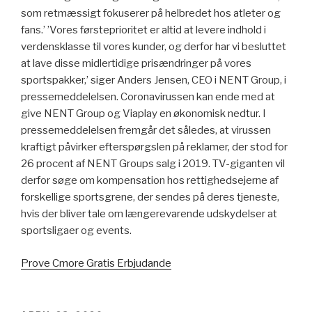
som retmæssigt fokuserer på helbredet hos atleter og
fans.’ ’Vores førsteprioritet er altid at levere indhold i
verdensklasse til vores kunder, og derfor har vi besluttet
at lave disse midlertidige prisændringer på vores
sportspakker,’ siger Anders Jensen, CEO i NENT Group, i
pressemeddelelsen. Coronavirussen kan ende med at
give NENT Group og Viaplay en økonomisk nedtur. I
pressemeddelelsen fremgår det således, at virussen
kraftigt påvirker efterspørgslen på reklamer, der stod for
26 procent af NENT Groups salg i 2019. TV-giganten vil
derfor søge om kompensation hos rettighedsejerne af
forskellige sportsgrene, der sendes på deres tjeneste,
hvis der bliver tale om længerevarende udskydelser at
sportsligaer og events.
Prove Cmore Gratis Erbjudande