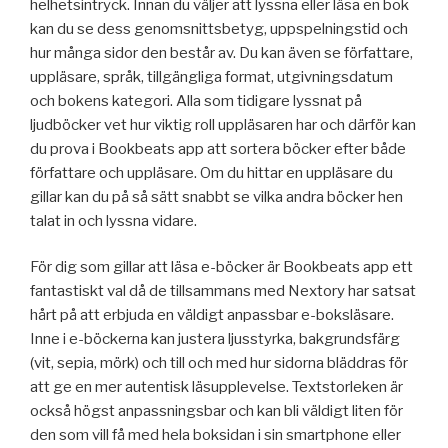
helhetsintryck. Innan du väljer att lyssna eller läsa en bok
kan du se dess genomsnittsbetyg, uppspelningstid och
hur många sidor den består av. Du kan även se författare,
uppläsare, språk, tillgängliga format, utgivningsdatum
och bokens kategori. Alla som tidigare lyssnat på
ljudböcker vet hur viktig roll uppläsaren har och därför kan
du prova i Bookbeats app att sortera böcker efter både
författare och uppläsare. Om du hittar en uppläsare du
gillar kan du på så sätt snabbt se vilka andra böcker hen
talat in och lyssna vidare.
För dig som gillar att läsa e-böcker är Bookbeats app ett
fantastiskt val då de tillsammans med Nextory har satsat
hårt på att erbjuda en väldigt anpassbar e-boksläsare.
Inne i e-böckerna kan justera ljusstyrka, bakgrundsfärg
(vit, sepia, mörk) och till och med hur sidorna bläddras för
att ge en mer autentisk läsupplevelse. Textstorleken är
också högst anpassningsbar och kan bli väldigt liten för
den som vill få med hela boksidan i sin smartphone eller