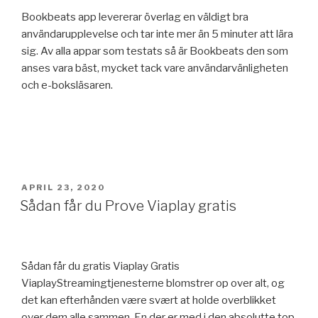
Bookbeats app levererar överlag en väldigt bra
användarupplevelse och tar inte mer än 5 minuter att lära
sig. Av alla appar som testats så är Bookbeats den som
anses vara bäst, mycket tack vare användarvänligheten
och e-boksläsaren.
PUBLICERAT
APRIL 23, 2020
Sådan får du Prove Viaplay gratis
Sådan får du gratis Viaplay Gratis
ViaplayStreamingtjenesterne blomstrer op over alt, og
det kan efterhånden være svært at holde overblikket
over dem alle sammen. En der er med i den absolutte top