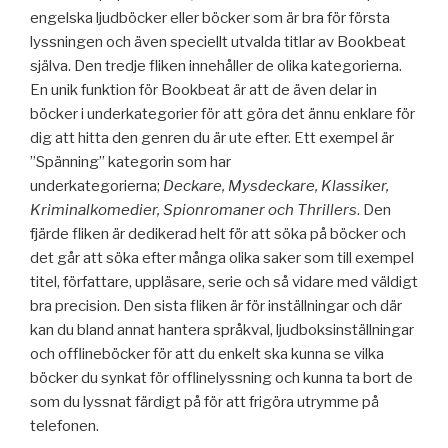
engelska ljudböcker eller böcker som är bra för första
lyssningen och även speciellt utvalda titlar av Bookbeat
själva. Den tredje fliken innehåller de olika kategorierna.
En unik funktion för Bookbeat är att de även delar in
böcker i underkategorier för att göra det ännu enklare för
dig att hitta den genren du är ute efter. Ett exempel är
”Spänning” kategorin som har
underkategorierna;
Deckare, Mysdeckare, Klassiker,
Kriminalkomedier, Spionromaner och Thrillers
. Den
fjärde fliken är dedikerad helt för att söka på böcker och
det går att söka efter många olika saker som till exempel
titel, författare, uppläsare, serie och så vidare med väldigt
bra precision. Den sista fliken är för inställningar och där
kan du bland annat hantera språkval, ljudboksinställningar
och offlineböcker för att du enkelt ska kunna se vilka
böcker du synkat för offlinelyssning och kunna ta bort de
som du lyssnat färdigt på för att frigöra utrymme på
telefonen.