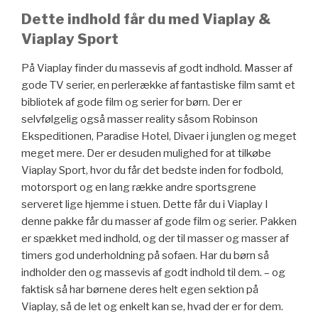
Dette indhold får du med Viaplay &
Viaplay Sport
På Viaplay finder du massevis af godt indhold. Masser af
gode TV serier, en perlerække af fantastiske film samt et
bibliotek af gode film og serier for børn. Der er
selvfølgelig også masser reality såsom Robinson
Ekspeditionen, Paradise Hotel, Divaer i junglen og meget
meget mere. Der er desuden mulighed for at tilkøbe
Viaplay Sport, hvor du får det bedste inden for fodbold,
motorsport og en lang række andre sportsgrene
serveret lige hjemme i stuen. Dette får du i Viaplay I
denne pakke får du masser af gode film og serier. Pakken
er spækket med indhold, og der til masser og masser af
timers god underholdning på sofaen. Har du børn så
indholder den og massevis af godt indhold til dem. – og
faktisk så har børnene deres helt egen sektion på
Viaplay, så de let og enkelt kan se, hvad der er for dem.