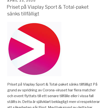
PUBLICERAT
APRIL 23, 2020
Priset på Viaplay Sport & Total-paket
sänks tillfälligt
Priset på Viaplay Sport & Total-paket sänks tillfälligt På
grund av spridning av Corona-viruset har flera matcher
och event flyttats till ett senare tillfälle eller i vissa fall
ställts in. Detta är självklart beklagligt men vi respekterar
att säkerheten går först. Med bakgrund av detta har