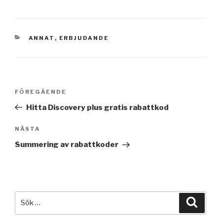
KATEGORIER
ANNAT
,
ERBJUDANDE
Inläggsnavigering
Föregående
FÖREGÅENDE
inlägg
Hitta Discovery plus gratis rabattkod
Nästa
NÄSTA
inlägg
Summering av rabattkoder
Sök
Sök
efter: