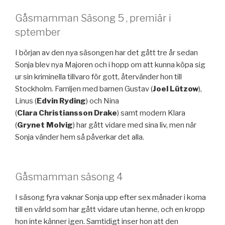
Gåsmamman Säsong 5 , premiär i
sptember
I början av den nya säsongen har det gått tre år sedan
Sonja blev nya Majoren och i hopp om att kunna köpa sig
ur sin kriminella tillvaro för gott, återvänder hon till
Stockholm. Famljen med barnen Gustav (
Joel
Lützow
),
Linus (
Edvin
Ryding
) och Nina
(
Clara
Christiansson
Drake
) samt modern Klara
(
Grynet
Molvig
) har gått vidare med sina liv, men när
Sonja vänder hem så påverkar det alla.
Gåsmamman säsong 4
I säsong fyra vaknar Sonja upp efter sex månader i koma
till en värld som har gått vidare utan henne, och en kropp
hon inte känner igen. Samtidigt inser hon att den