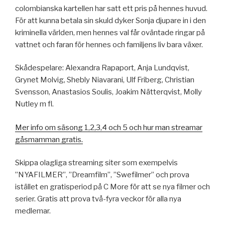
colombianska kartellen har satt ett pris på hennes huvud.
För att kunna betala sin skuld dyker Sonja djupare in i den
kriminella världen, men hennes val får oväntade ringar på
vattnet och faran för hennes och familjens liv bara växer.
Skådespelare: Alexandra Rapaport, Anja Lundqvist,
Grynet Molvig, Shebly Niavarani, Ulf Friberg, Christian
Svensson, Anastasios Soulis, Joakim Nätterqvist, Molly
Nutley m fl.
Mer info om säsong 1,2,3,4 och 5 och hur man streamar
gåsmamman gratis.
Skippa olagliga streaming siter som exempelvis
”NYAFILMER”, ”Dreamfilm”, ”Swefilmer” och prova
istället en gratisperiod på C More för att se nya filmer och
serier. Gratis att prova två-fyra veckor för alla nya
medlemar.