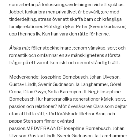
som arbetar på förlossningsavdelningen vid ett sjukhus.
Jobbet funkar bra men privatlivet är besvärligare med
tinderdejting, stress över att skaffa barn och krångliga
familjerelationer. Plötsligt dyker Peter (Sverrir Gudnason)
upp i hennes liv. Kan han vara den rätte för henne.
Älska mig
följer stockholmare genom vänskap, sorg och
romantik och omfamnar en av mänsklighetens största
frågor på ett varmt, komiskt och oemotståndligt sätt.
Medverkande: Josephine Bornebusch, Johan Ulveson,
Gustav Lindh, Sverrir Gudnason, Ia Langhammer, Görel
Crona, Dilan Gwyn, Sofia Karemyr m.fl. Regi: Josephine
Bornebusch.Hur hanterar olika generationer kärlek, sorg,
passion och relationer? Möt överläkaren Clara som dejtar
utan att hitta rätt, störtförälskade lillebror Aron, och
pappa Sten som finner oväntad
passion.MEDVERKANDEJosephine Bornebusch, Johan
Ulveson, Gustav Lindh, Sverrir Gudnason, Ia Langhammer,