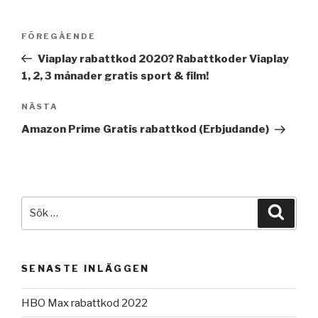
Inläggsnavigering
Föregående
FÖREGÅENDE
inlägg
Viaplay rabattkod 2020? Rabattkoder Viaplay
1, 2, 3 månader gratis sport & film!
Nästa
NÄSTA
inlägg
Amazon Prime Gratis rabattkod (Erbjudande)
Sök
Sök
efter:
SENASTE INLÄGGEN
HBO Max rabattkod 2022